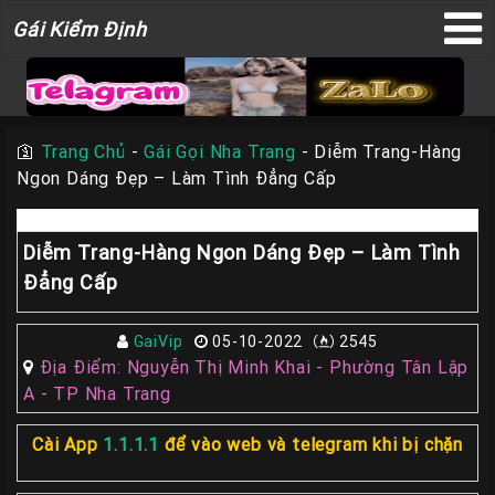
Gái
Gái Kiểm Định
×
Kiểm
Định
🛐
Trang Chủ
-
Gái Gọi Nha Trang
-
Diễm Trang-Hàng
Ngon Dáng Đẹp – Làm Tình Đẳng Cấp
TRANG
CHỦ
Diễm Trang-Hàng Ngon Dáng Đẹp – Làm Tình
Liên
Đẳng Cấp
Hệ
Đăng
Bài
GaiVip
05-10-2022
2545
Địa Điểm: Nguyễn Thị Minh Khai - Phường Tân Lập
Gái
A - TP Nha Trang
Gọi
Sài
Cài App
1.1.1.1
để vào web và telegram khi bị chặn
Gòn