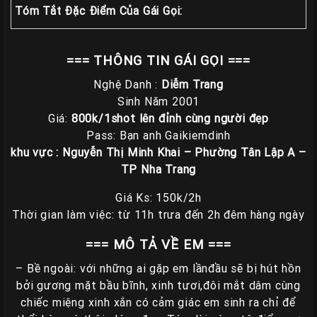
Tóm Tắt Đặc Điểm Của Gái Gọi:
Gái
Gọi
Đà
=== THÔNG TIN GÁI GỌI ===
Nẵng
Nghệ Danh :
Diễm Trang
Gái
Sinh Năm 2001
Gọi
Giá:
800k/1shot lên đỉnh cùng người đẹp
Hà
Pass: Bạn anh Gaikiemdinh
Nội
khu vực :
Nguyễn Thị Minh Khai – Phường Tân Lập A –
TP Nha Trang
Các
TP
Giá Ks: 150k/2h
Miền
Thời gian làm việc: từ 11h trưa đến 2h đêm hàng ngày
Nam
=== MÔ TẢ VỀ EM ===
Các
– Bề ngoài: với những ai gặp em lầnđầu sẽ bị hút hồn
TP
bởi gương mặt bầu bĩnh, xinh tươi,đôi mắt dâm cùng
Tây
chiếc miệng xinh xắn có cảm giác em sinh ra chỉ để
Nguyên