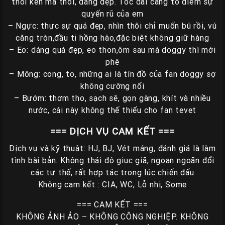
thổi kèn mà thôi, dáng đẹp. Tóc dài càng tô điểm sự
quyến rũ của em
Các
– Ngực: thực sự quá đẹp, nhìn thôi chỉ muốn bú rồi, vú
TP
căng tròn,đầu ti hồng hào,đặc biệt không giữ hàng
Miền
– Eo: dáng quá đẹp, eo thon,ôm sau mà doggy thì mới
Trung
phê
– Mông: cong, to, những ai là tín đồ của fan doggy sợ
Các
không cưỡng nổi
TP
– Bướm: thơm tho, sạch sẽ, gọn gàng, khít và nhiều
Miền
nước, cái này không thế thiếu cho fan tevet
Tây
=== DỊCH VỤ CAM KẾT ===
Các
TP
Dịch vụ và kỹ thuật: HJ, BJ, Vét máng, đánh giá là làm
Miền
tình bài bản. Không thái độ giục giã, ngoan ngoãn đổi
Bắc
các tư thế, rất hợp tác trong lúc chiến đấu
Không cam kết : CIA, WC, Lỗ nhị, Some
Thành
Viên
=== CAM KẾT ===
KHÔNG ẢNH ẢO – KHÔNG CÔNG NGHIỆP. KHÔNG