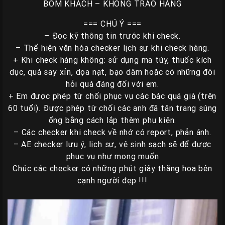
BOM KHÁCH – KHÔNG TRÁO HÀNG
=== CHÚ Ý ===
– Đọc kỹ thông tin trước khi check.
– Thể hiện văn hóa checker lịch sự khi check hàng.
+ Khi check hàng không: sử dụng ma túy, thuốc kích
dục, quá say xỉn, dọa nạt, bạo dâm hoặc có những đòi
hỏi quá đáng đối với em.
+ Em được phép từ chối phục vụ các bác quá già (trên
60 tuổi). Được phép từ chối các anh đã tân trang súng
ống bằng cách lắp thêm phụ kiện.
– Các checker khi check về nhớ có report, phản ánh.
– AE checker lưu ý, lịch sự, vệ sinh sạch sẽ để được
phục vụ như mong muốn
Chúc các checker có những phút giây thăng hoa bên
cạnh người đẹp !!!