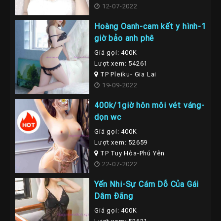
12-07-2022
Hoàng Oanh-cam kết y hình-1
giờ bảo anh phê
Giá gọi: 400K
Lượt xem: 54261
TP Pleiku- Gia Lai
19-09-2022
400k/1giờ hôn môi vét váng-
dọn wc
Giá gọi: 400K
Lượt xem: 52659
TP Tuy Hòa-Phú Yên
22-07-2022
Yến Nhi-Sự Cám Dỗ Của Gái
Dâm Đãng
Giá gọi: 400K