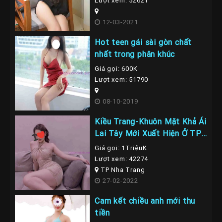
Lượt xem: 52621
12-03-2021
Hot teen gái sài gòn chất
nhất trong phân khúc
Giá gọi: 600K
Lượt xem: 51790
08-10-2019
Kiều Trang-Khuôn Mặt Khả Ái
Lai Tây Mới Xuất Hiện Ở TP
Nha Trang
Giá gọi: 1TriệuK
Lượt xem: 42274
TP Nha Trang
27-02-2022
Cam kết chiều anh mới thu
tiền