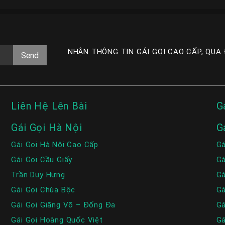
NHẬN THÔNG TIN GÁI GỌI CAO CẤP, QUA
Liên Hệ Lên Bài
G
Gái Gọi Hà Nội
G
Gái Gọi Hà Nội Cao Cấp
Gá
Gái Gọi Cầu Giấy
Gá
Trần Duy Hưng
Gá
Gái Gọi Chùa Bộc
Gá
Gái Gọi Giãng Võ – Đống Đa
Gá
Gái Gọi Hoàng Quốc Việt
Gá