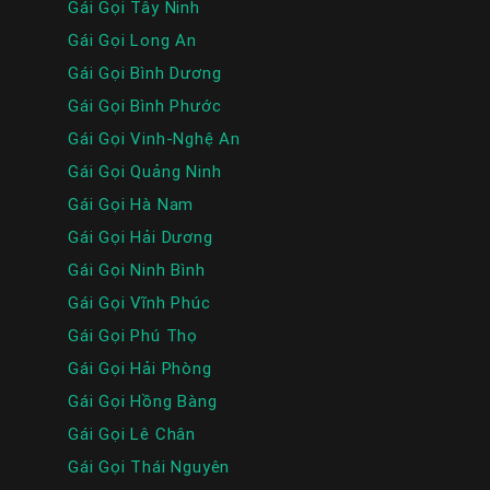
Gái Gọi Tây Ninh
Gái Gọi Long An
Gái Gọi Bình Dương
Gái Gọi Bình Phước
Gái Gọi Vinh-Nghệ An
Gái Gọi Quảng Ninh
Gái Gọi Hà Nam
Gái Gọi Hải Dương
Gái Gọi Ninh Bình
Gái Gọi Vĩnh Phúc
Gái Gọi Phú Thọ
Gái Gọi Hải Phòng
Gái Gọi Hồng Bàng
Gái Gọi Lê Chân
Gái Gọi Thái Nguyên