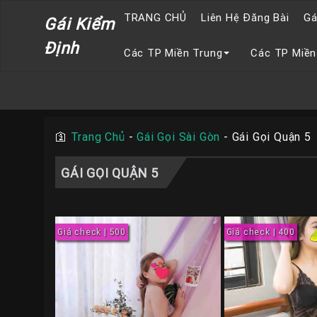
TRANG CHỦ
Liên Hệ Đăng Bài
Gá
Gái Kiểm
Định
Các TP Miền Trung
Các TP Miền
🛐
Trang Chủ
-
Gái Gọi Sài Gòn
-
Gái Gọi Quận 5
GÁI GỌI QUẬN 5
Giá check | 500
Giá check | 400