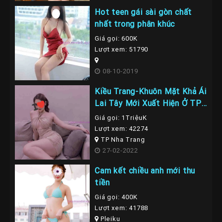
Hot teen gái sài gòn chất
nhất trong phân khúc
Giá gọi: 600K
Lượt xem: 51790
08-10-2019
Kiều Trang-Khuôn Mặt Khả Ái
Lai Tây Mới Xuất Hiện Ở TP
Nha Trang
Giá gọi: 1TriệuK
Lượt xem: 42274
TP Nha Trang
27-02-2022
Cam kết chiều anh mới thu
tiền
Giá gọi: 400K
Lượt xem: 41788
Pleiku