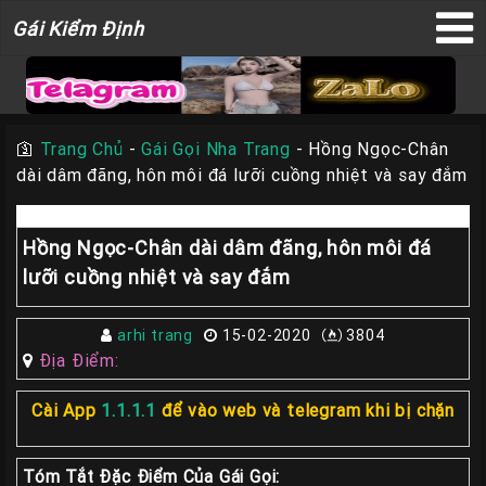
Gái
Gái Kiểm Định
×
Kiểm
Định
🛐
Trang Chủ
-
Gái Gọi Nha Trang
-
Hồng Ngọc-Chân
dài dâm đãng, hôn môi đá lưỡi cuồng nhiệt và say đắm
TRANG
CHỦ
Hồng Ngọc-Chân dài dâm đãng, hôn môi đá
Liên
lưỡi cuồng nhiệt và say đắm
Hệ
Đăng
Bài
arhi trang
15-02-2020
3804
Địa Điểm:
Gái
Gọi
Cài App
1.1.1.1
để vào web và telegram khi bị chặn
Sài
Gòn
Tóm Tắt Đặc Điểm Của Gái Gọi: