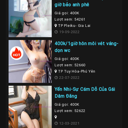
giờ bảo anh phê
Giá gọi: 400K
Lượt xem: 54261
TP Pleiku- Gia Lai
19-09-2022
400k/1giờ hôn môi vét váng-
dọn wc
Giá gọi: 400K
Lượt xem: 52660
TP Tuy Hòa-Phú Yên
22-07-2022
Yến Nhi-Sự Cám Dỗ Của Gái
Dâm Đãng
Giá gọi: 400K
Lượt xem: 52622
12-03-2021