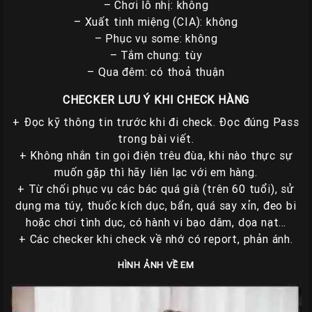
– Chơi lỗ nhị: không
– Xuất tinh miệng (CIA): không
– Phục vụ some: không
– Tắm chung: tùy
– Qua đêm: có thoả thuận
CHECKER LƯU Ý KHI CHECK HÀNG
+ Đọc kỹ thông tin trước khi đi check. Đọc đúng Pass
trong bài viết.
+ Không nhắn tin gọi điện trêu đùa, khi nào thực sự
muốn gặp thì hãy liên lạc với em hàng.
+ Từ chối phục vụ các bác quá già (trên 60 tuổi), sử
dụng ma túy, thuốc kích dục, bẩn, quá say xỉn, đeo bi
hoặc chơi tình dục, có hành vi bạo dâm, dọa nạt…
+ Các checker khi check về nhớ có report, phản ánh.
HÌNH ẢNH VỀ EM