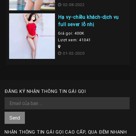
02-08-2022
Hạ vy-chiều khách-dịch vụ
full sever lỗ nhị
Giá gọi: 400K
Lượt xem: 41041
01-02-2020
ĐĂNG KÝ NHẬN THÔNG TIN GÁI GỌI
NHẬN THÔNG TIN GÁI GỌI CAO CẤP, QUA ĐÊM NHANH