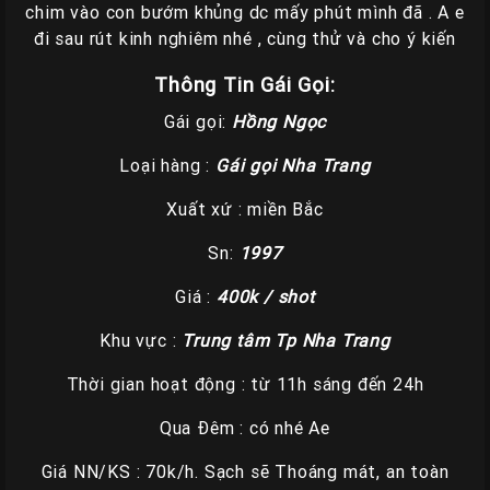
chim vào con bướm khủng dc mấy phút mình đã . A e
Các
đi sau rút kinh nghiêm nhé , cùng thử và cho ý kiến
TP
Thông Tin Gái Gọi:
Miền
Trung
Gái gọi:
Hồng Ngọc
Các
Loại hàng :
Gái gọi Nha Trang
TP
Xuất xứ : miền Bắc
Miền
Tây
Sn:
1997
Các
Giá :
400k / shot
TP
Khu vực :
Trung tâm Tp Nha Trang
Miền
Bắc
Thời gian hoạt động : từ 11h sáng đến 24h
Thành
Qua Đêm : có nhé Ae
Viên
Giá NN/KS : 70k/h. Sạch sẽ Thoáng mát, an toàn