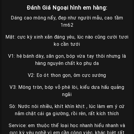
Đánh Giá Ngoại hình em hàng:
Dáng cao mông nẩy, đẹp như người mẫu, cao tầm
1m62
Mặt: cực kỳ xinh xắn đáng yêu, lúc nào cũng cười tươi
ko cần tưới
V1: hệ bánh dày, săn gọn, bóp vừa tay thôi nhưng là
hàng nguyên chất ko phụ da
V2: Eo ót thon gọn, ôm cực sướng
V3: Mông tròn, bóp vỗ phê lòi, kiểu dưa hấu quảng
ngãi
Sò: Nước nôi nhiều, khít khìn khịt , lúc làm em ý cứ
nắm chặt cái ga giường, rồi rên, rất kích thích
Service: em thuộc thể loại học nhanh hiểu nhanh và
cực kỳ yêu nghề vì em cần công việc, khác biệt rất