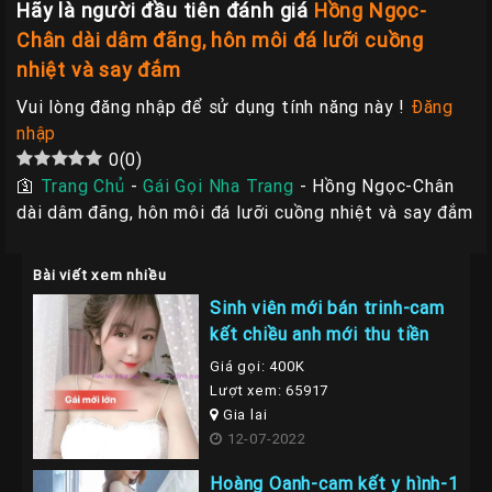
Hãy là người đầu tiên đánh giá
Hồng Ngọc-
Chân dài dâm đãng, hôn môi đá lưỡi cuồng
nhiệt và say đắm
Vui lòng đăng nhập để sử dụng tính năng này !
Đăng
nhập
0
(
0
)
🛐
Trang Chủ
-
Gái Gọi Nha Trang
-
Hồng Ngọc-Chân
dài dâm đãng, hôn môi đá lưỡi cuồng nhiệt và say đắm
Bài viết xem nhiều
Sinh viên mới bán trinh-cam
kết chiều anh mới thu tiền
Giá gọi: 400K
Lượt xem: 65917
Gia lai
12-07-2022
Hoàng Oanh-cam kết y hình-1