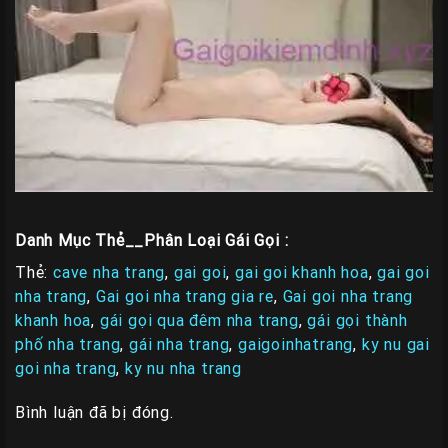
Danh Mục Thẻ__Phân Loại Gái Gọi :
Thẻ:
cave nha trang
,
gai goi
,
gai goi khanh hoa
,
gai goi
nha trang
,
Gai goi nha trang gia re
,
Gai goi nha trang
khanh hoa
,
gái gọi qua đêm nha trang
,
gái gọi thành
phố nha trang
,
gái nha trang
,
gaigoinhatrang
,
ky nu gai
goi nha trang
,
ky nu nha trang
Bình luận đã bị đóng.