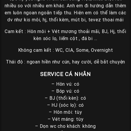
nhiều so với nhiều em khác. Anh em đi hướng dẫn thêm
em luôn ngoan ngoãn tiếp thu. Hiện em có thể làm các
dv như kis môi, hj, thổi kèm, mút bi, tevez thoai mái
Cam kết : Hôn môi + Vét mương thoải mãi, BJ, Hj, thổi
kèn sóc lọ, liếm cột , đá bi …
Không cam kết : WC, CIA, Some, Overnight
Thái độ : ngoan hiền như cún, hay cười, dễ bắt chuyện
SERVICE CÁ NHÂN
– Hôn vú: có
– Bóp vú: có
– BJ (thổi kèn): có
– HJ (sóc lọ): có
– Hôn môi: tùy
– Vét máng: tùy
– Dọn wc cho khách: không