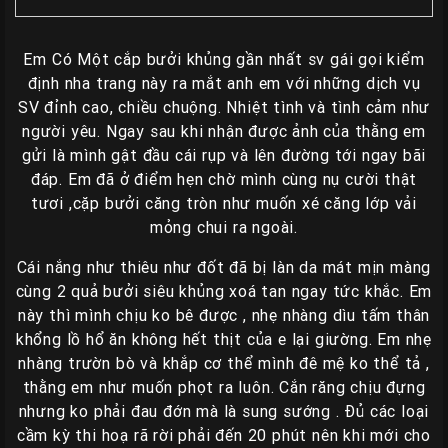
Gái
Gọi
Em Có Một cắp bưởi khủng gần nhất sv gái gọi kiểm
Đà
định nha trang này ra mắt anh em với những dịch vụ
Nẵng
SV đỉnh cao, chiều chuộng. Nhiệt tình và tình cảm như
người yêu. Ngay sau khi nhận được ảnh của thằng em
Gái
gửi là mình gật đầu cái rụp và lên đường tới ngay bãi
Gọi
đáp. Em đã ở điểm hẹn chờ mình cùng nụ cười thật
Hà
tươi ,cặp bưởi căng tròn như muốn xé căng lớp vải
Nội
mỏng chui ra ngoài.
Các
Cái nắng như thiêu như đốt đã bị làn da mát mịn màng
TP
cùng 2 quả bưởi siêu khủng xoá tan ngay tức khắc. Em
Miền
này thì mình chịu ko bê được , nhẹ nhàng dìu tấm thân
Nam
khổng lồ hổ ăn không hết thịt của e lại giường. Em nhẹ
nhàng trườn bò và khắp cơ thể mình đê mệ ko thể tả ,
Các
thằng em như muốn phọt ra luôn. Cắn răng chịu đựng
TP
nhưng ko phải đau đớn mà là sung sướng . Đủ các loại
Tây
cầm kỳ thi hoạ rã rời phải đến 20 phút nên khi mới cho
Nguyên