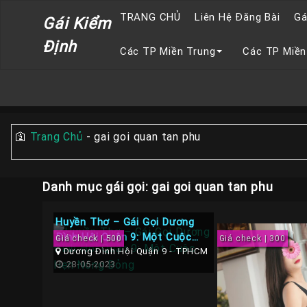
TRANG CHỦ
Liên Hệ Đăng Bài
Gá
Gái Kiểm
Định
Các TP Miền Trung
Các TP Miền
🛐
Trang Chủ
-
gai goi quan tan phu
Danh mục gái gọi: gai goi quan tan phu
Huyền Thơ – Gái Gọi Dương
Đình Hội Quận 9: Một Cuộc
Giá check | 500
Giá check | 300
Hẹn Nóng Bỏng
Dương Đình Hội Quận 9 - TPHCM
28-05-2023