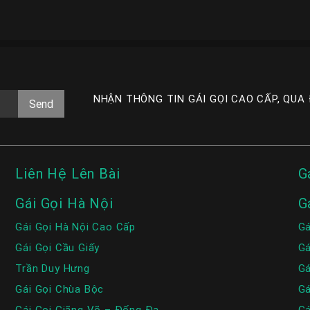
NHẬN THÔNG TIN GÁI GỌI CAO CẤP, QUA
Liên Hệ Lên Bài
G
Gái Gọi Hà Nội
G
Gái Gọi Hà Nội Cao Cấp
Gá
Gái Gọi Cầu Giấy
Gá
Trần Duy Hưng
Gá
Gái Gọi Chùa Bộc
Gá
Gái Gọi Giãng Võ – Đống Đa
Gá