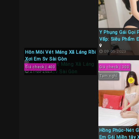
Y Phụng Gái Gọi 
Vấp: Siêu Phẩm 
tại TPHCM
09-05-2023
Hôn Môi Vét Máng Xã Láng Rồi
Xơi Em Sv Sài Gòn
Giá check | 400
Giá check | 300
27-03-2023
Tạm nghỉ
Hồng Phúc-Nét G
Em Gái Miền tây 