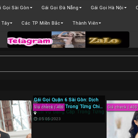
i Gọi Sài Gòn
Gái Gọi Đà Nẵng
Gái Gọi Hà Nội
 Tây
Các TP Miền Bắc
Thành Viên
Gái Gọi Quận 6 Sài Gòn: Dịch
Vụ Đẳng Cấp Trong Từng Chi
Giá check | 400
Giá check | 400
Tiết
05-05-2023