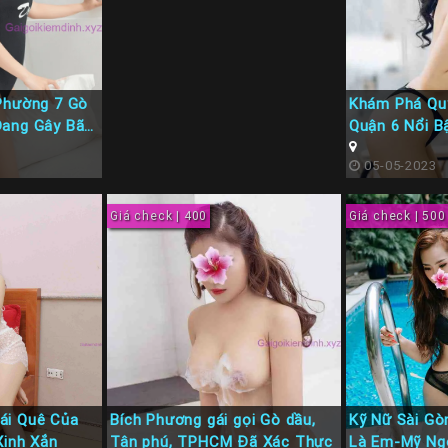
Phường 7 Gò
Khám Phá Quỳ
Đang Gây Bão
Quận 6 Nổi B
05-05-2023
Giá check | 400
Giá check | 500
ái Quê Của
Bích Phương gái gọi Gò dầu,
Kỹ Nữ Sài Gò
Xinh Xắn
Tân phú, TPHCM Đã Xác Thực
Là Em-Mỹ Ng