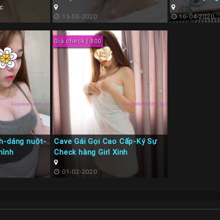
c
15-05-2020
16-04-2020
Giá check | 800
h-dáng nuột-
Cave Gái Gọi Cao Cấp-Ký Sự
mình
Check hàng Girl Xinh
01-02-2020