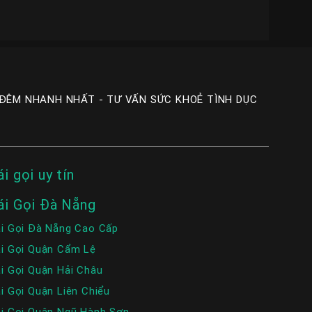
 ĐÊM NHANH NHẤT - TƯ VẤN SỨC KHOẺ TÌNH DỤC
ái gọi uy tín
ái Gọi Đà Nẵng
i Gọi Đà Nẵng Cao Cấp
i Gọi Quận Cẩm Lệ
i Gọi Quận Hải Châu
i Gọi Quận Liên Chiểu
i Gọi Quận Ngũ Hành Sơn