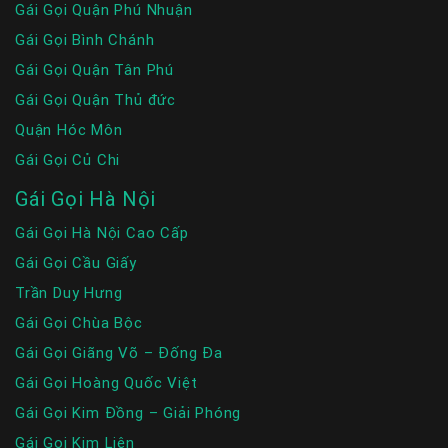
Gái Gọi Quận Phú Nhuận
Gái Gọi Bình Chánh
Gái Gọi Quận Tân Phú
Gái Gọi Quận Thủ đức
Quận Hóc Môn
Gái Gọi Củ Chi
Gái Gọi Hà Nội
Gái Gọi Hà Nội Cao Cấp
Gái Gọi Cầu Giấy
Trần Duy Hưng
Gái Gọi Chùa Bộc
Gái Gọi Giãng Võ – Đống Đa
Gái Gọi Hoàng Quốc Việt
Gái Gọi Kim Đồng – Giải Phóng
Gái Gọi Kim Liên