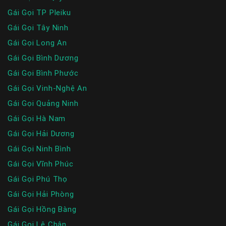
Gái Gọi TP Pleiku
Gái Gọi Tây Ninh
Gái Gọi Long An
Gái Gọi Bình Dương
Gái Gọi Bình Phước
Gái Gọi Vinh-Nghệ An
Gái Gọi Quảng Ninh
Gái Gọi Hà Nam
Gái Gọi Hải Dương
Gái Gọi Ninh Bình
Gái Gọi Vĩnh Phúc
Gái Gọi Phú Thọ
Gái Gọi Hải Phòng
Gái Gọi Hồng Bàng
Gái Gọi Lê Chân