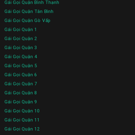
Gái Gọi Quận Bình Thạnh
Gái Gọi Quận Tân Bình
Gái Gọi Quận Gò Vấp
Gái Gọi Quận 1
Gái Gọi Quận 2
Gái Gọi Quận 3
Gái Gọi Quận 4
Gái Gọi Quận 5
Gái Gọi Quận 6
Gái Gọi Quận 7
Gái Gọi Quận 8
Gái Gọi Quận 9
Gái Gọi Quận 10
Gái Gọi Quận 11
Gái Gọi Quận 12