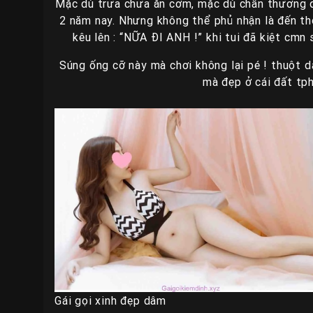
Mặc dù trưa chưa ăn cơm, mặc dù chấn thương 
2 năm nay. Nhưng không thể phủ nhận là đến thờ
kêu lên : “NỮA ĐI ANH !” khi tui đã kiệt cmn
Súng ống cỡ này mà chơi không lại pé ! thuột 
mà đẹp ở cái đất tp
Gái gọi xinh đẹp dâm