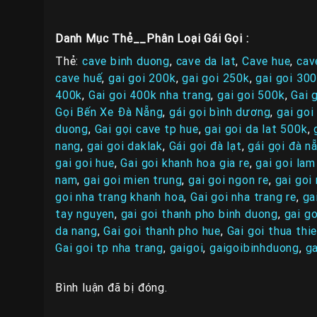
Danh Mục Thẻ__Phân Loại Gái Gọi :
Thẻ:
cave binh duong
,
cave da lat
,
Cave hue
,
cav
cave huế
,
gai goi 200k
,
gai goi 250k
,
gai goi 30
400k
,
Gai goi 400k nha trang
,
gai goi 500k
,
Gai 
Gọi Bến Xe Đà Nẵng
,
gái gọi bình dương
,
gai goi
duong
,
Gai gọi cave tp hue
,
gai goi da lat 500k
,
nang
,
gai goi daklak
,
Gái gọi đà lạt
,
gái gọi đà nẵ
gai goi hue
,
Gai goi khanh hoa gia re
,
gai goi la
nam
,
gai goi mien trung
,
gai goi ngon re
,
gai goi
goi nha trang khanh hoa
,
Gai goi nha trang re
,
ga
tay nguyen
,
gai goi thanh pho binh duong
,
gai go
da nang
,
Gai goi thanh pho hue
,
Gai goi thua thi
Gai goi tp nha trang
,
gaigoi
,
gaigoibinhduong
,
g
Bình luận đã bị đóng.