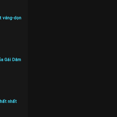
t váng-dọn
ủa Gái Dâm
chất nhất