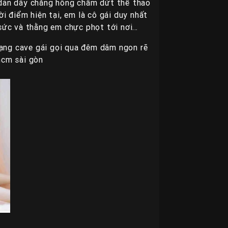
dãn dây chằng hông chấm dứt thể thao
i điểm hiện tại, em là cô gái duy nhất
 sức và thằng em chực phọt tới nơi…
dạng cave gái gọi qua đêm dâm ngon rẽ
hcm sài gòn