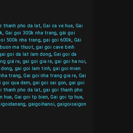
e thanh pho da lat
,
Gai ca ve hue
,
Gai
0k
,
Gai goi 300k nha trang
,
gái gọi
goi 500k nha trang
,
gai goi 600k
,
Gái
 buon ma thuot
,
gai goi cave binh
gai goi da lat lam dong
,
Gai goi da
ng giá re
,
gai goi gia re
,
gai goi ha noi
,
m dong
,
gai goi lam tinh
,
gai goi mien
 nha trang
,
Gai goi nha trang gia re
,
Gai
i goi qua dem
,
gai goi sai gon
,
gai goi
i thanh pho da lat
,
gai goi thanh pho
en hue
,
Gai goi tp bien
,
Gai goi tp hue
,
aigoidanang
,
gaigoihanoi
,
gaigoisaigon