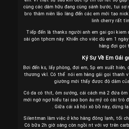
cùng các dâm hữu đang cùng sánh bước, tui sợ n
bro thâm niên lão làng đến các em mới tạo nick
linh cherry rất t
Tiếp đến là thanks người anh em gai goi kiem d
sài gòn tphcm này. Khiến cho việc dù em 1 ngày
hàng đợi gọi 
Ký Sự Về Em Gái gọ
Bơi đến ks, lấy phòng, đợi em, 5p em xuất hiện, đ
thương vkl. Có thể nói em hàng gái gọi thanh 
giường mới thấy được độ dâm của
Có da có thịt, ôm sướng, cái cách mà 2 đứa ôm 
mới ngờ ngợ hiểu tại sao bọn âu mỹ có cài tr
. Giữa cái xã hội xô bồ này, dừng l
Silentman làm việc ở kho hàng đông lạnh, tối c
Có bữa 2h giờ sáng còn ngồi nt với vợ trên carb