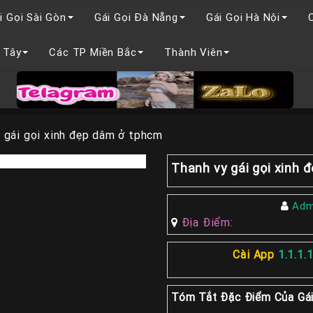
i Gọi Sài Gòn
Gái Gọi Đà Nẵng
Gái Gọi Hà Nội
 Tây
Các TP Miền Bắc
Thành Viên
 gái gọi xinh đẹp dâm ở tphcm
Thanh vy gái gọi xinh
Adm
Địa Điểm:
Cài App
1.1.1.
Tóm Tắt Đặc Điểm Của Gái