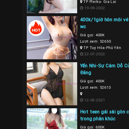
TP Pleiku- Gia Lai
19-09-2022
400k/1giờ hôn môi vé
wc
Giá gọi: 400K
Lượt xem: 52650
TP Tuy Hòa-Phú Yên
22-07-2022
Yến Nhi-Sự Cám Dỗ C
Đãng
Giá gọi: 400K
Lượt xem: 52613
12-03-2021
Hot teen gái sài gòn 
trong phân khúc
Giá gọi: 600K