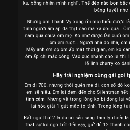
ku, bỗng nhiên mình nghĩ . Thế đéo nào bọn bắc
băng tuyết như 
Nhưng ôm Thanh Vy xong rồi mới hiểu được rằn
tình người ấm áp da thịt sao mà xa xôi quá… Ôm 
năm qua chưa ôm mẹ. Ko nhớ được lần cuối ôm c
ôm em ruột… Người nhà đó nha, ôm m
Mấy anh em sợ ôm ấp mất thời gian, em ko care
ôm ấp chi mắc công. Vào xúc nhanh cho lẹ thì 1
lẽ linh cherry ko dà
Hãy trải nghiệm cùng gái goi
Em đi 700, nhưng thôi quên mẹ đi, con số đó ko n
em sẽ hiểu. Em lại đem đến cho Silentman hết 
tình cảm. Nhưng về trong lòng ko bị đọng lại 
lại hóa giải 1 gút mắc tơ tình. Trong lòng tu
Bất ngờ thứ 2 là dù có sẵn sàng tâm lý chiến l
thật sự ko ngờ tốt đến vậy, giở đủ 12 thành cô