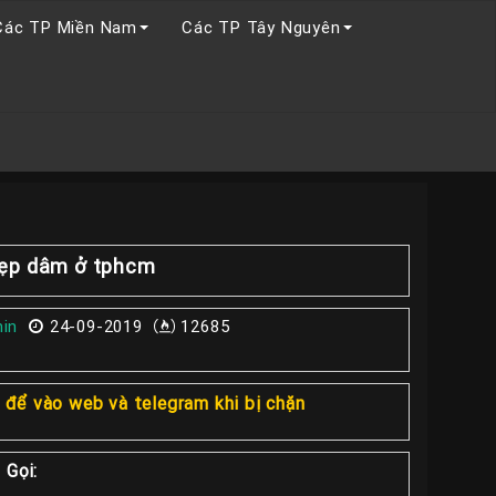
Các TP Miền Nam
Các TP Tây Nguyên
 đẹp dâm ở tphcm
in
24-09-2019
12685
1
để vào web và telegram khi bị chặn
 Gọi: