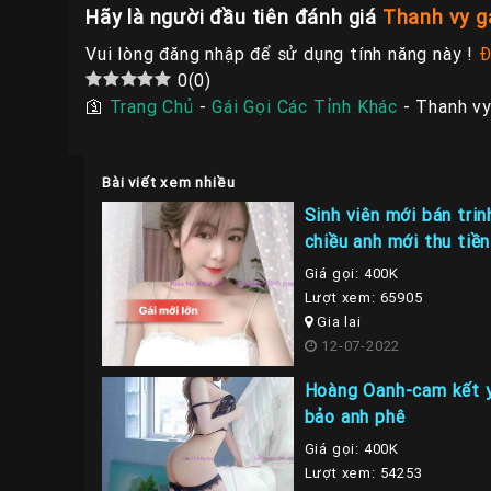
Hãy là người đầu tiên đánh giá
Thanh vy g
Vui lòng đăng nhập để sử dụng tính năng này !
Đ
0
(
0
)
🛐
Trang Chủ
-
Gái Gọi Các Tỉnh Khác
-
Thanh vy
Bài viết xem nhiều
Sinh viên mới bán tri
chiều anh mới thu tiền
Giá gọi: 400K
Lượt xem: 65905
Gia lai
12-07-2022
Hoàng Oanh-cam kết y
bảo anh phê
Giá gọi: 400K
Lượt xem: 54253