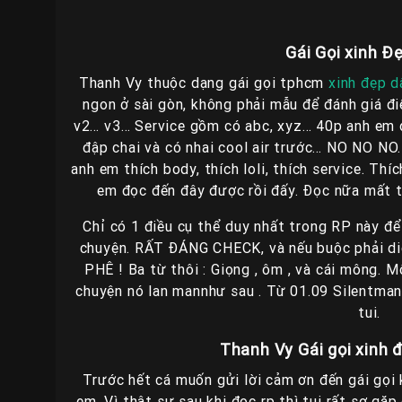
Gái Gọi xinh 
Thanh Vy thuộc dạng gái gọi tphcm
xinh đẹp 
ngon ở sài gòn, không phải mẫu để đánh giá đi
v2… v3… Service gồm có abc, xyz… 40p anh em đ
đập chai và có nhai cool air trước… NO NO NO.
anh em thích body, thích loli, thích service. Thí
em đọc đến đây được rồi đấy. Đọc nữa mất th
Chỉ có 1 điều cụ thể duy nhất trong RP này để 
chuyện. RẤT ĐÁNG CHECK, và nếu buộc phải diễn
PHÊ ! Ba từ thôi : Giọng , ôm , và cái mông. M
chuyện nó lan mannhư sau . Từ 01.09 Silentman t
tui.
Thanh Vy Gái gọi xinh 
Trước hết cá muốn gửi lời cảm ơn đến gái gọi k
em. Vì thật sự sau khi đọc rp thì tui rất sợ gặp