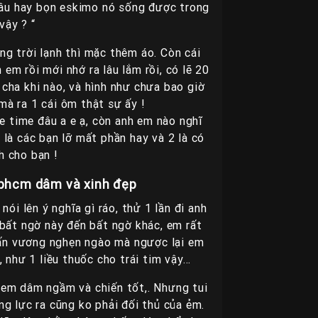
 âu hay bọn eskimo nó sống được trong
vậy ? “
g trời lạnh thì mặc thêm áo. Còn cái
em rồi mới nhớ ra lâu lắm rồi, có lẽ 20
ha khi nào, và hình như chưa bao giờ
à ra 1 cái ôm thật sự ấy !
 time đâu a e ạ, còn anh em nào nghĩ
 là các bạn lỡ mất phần hay và 2 là có
nh cho bạn !
 tphcm dâm và xinh đẹp
ói lên ý nghĩa gì ráo, thử 1 lần đi anh
bất ngờ này đến bất ngờ khác, em rất
vấn vương nghẹn ngào mà ngược lại em
i, như 1 liều thuốc cho trái tim vậy…
à em dâm ngầm và chiến tốt,. Nhưng tui
ng lực ra cũng ko phải đối thủ của ẻm.