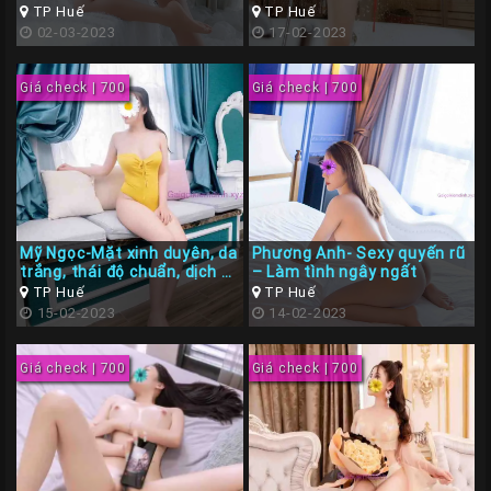
Ngoãn
TP Huế
TP Huế
02-03-2023
17-02-2023
Các
TP
Giá check | 700
Giá check | 700
Miền
Trung
Các
TP
Miền
Tây
Mỹ Ngọc-Mặt xinh duyên, da
Phương Anh- Sexy quyến rũ
trắng, thái độ chuẩn, dịch vụ
– Làm tình ngây ngất
Các
tốt
TP Huế
TP Huế
15-02-2023
14-02-2023
TP
Miền
Giá check | 700
Giá check | 700
Bắc
Thành
Viên