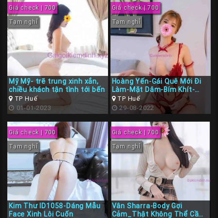
Giá check | 700
Giá check | 700
Tạm nghỉ
Tạm nghỉ
Mỹ Mỹ- trẽ trung xinh xắn,
Hoàng Yến-Gái Quê Mới Đi
chiều khách tận tình tới bến
Làm-Mặt Dâm-Bím Khít-
Phục Vụ Nhiệt Tình
TP Huế
TP Huế
01-01-2023
29-08-2022
Giá check | 700
Giá check | 700
Tạm nghỉ
Tạm nghỉ
Kim Thư ID1058-Dáng Mẫu
Vân Sharra-Body Gợi
Face Xinh Lôi Cuốn
Cảm_Thật Không Thể Cầm