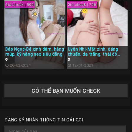
Giá check | 500
Giá check | 700
Bảo Ngọc-Bé xinh dâm, hàng
Uyên Nhi-Mặt xinh, dáng
múp, kỹ năng sex siêu đẳng
chuẩn, da trắng, thái độ
chuẩn mực
26-02-2021
12-01-2021
CÓ THỂ BẠN MUỐN CHECK
ĐĂNG KÝ NHẬN THÔNG TIN GÁI GỌI