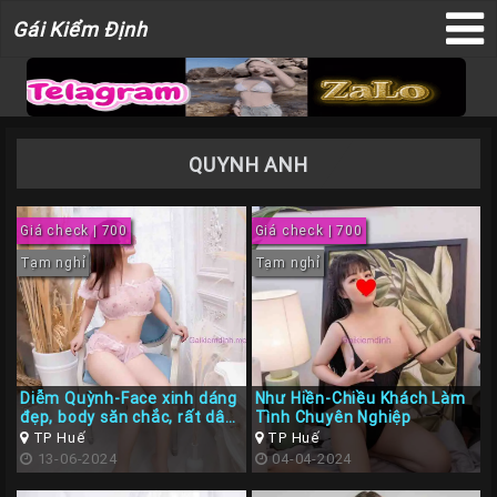
Gái
Gái Kiểm Định
×
Kiểm
Định
QUYNH ANH
TRANG
CHỦ
Giá check | 700
Giá check | 700
Liên
Tạm nghỉ
Tạm nghỉ
Hệ
Đăng
Bài
Gái
Diễm Quỳnh-Face xinh dáng
Như Hiền-Chiều Khách Làm
Gọi
đẹp, body săn chắc, rất dâm
Tình Chuyên Nghiệp
và chiều khách
TP Huế
TP Huế
Sài
13-06-2024
04-04-2024
Gòn