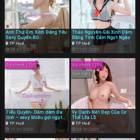
Anh Thư-Em Xinh Đáng Yêu
Thảo Nguyên-Gái Xinh Dâm
Sexy Quyến Rũ
Đãng Tình Cảm Ngọt Ngào
TP Huế
TP Huế
24-01-2023
11-01-2023
Giá check | 700
Giá check | 700
Tạm nghỉ
Tiểu Quyên- Dâm dâm Đa
Vy Oanh-Nét Đẹp Của Cơ
tình – sexy khiêu gợi ngọt
Thể Lõa Lồ
ngào
TP Huế
TP Huế
11-01-2023
04-01-2023