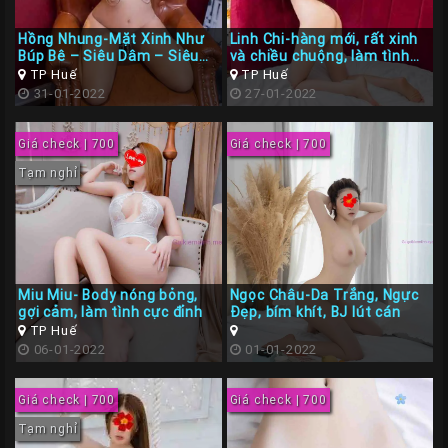
Hồng Nhung-Mặt Xinh Như
Linh Chi-hàng mới, rất xinh
Búp Bê – Siêu Dâm – Siêu
và chiều chuộng, làm tình
Làm Tình
phê
TP Huế
TP Huế
31-01-2022
27-01-2022
Giá check | 700
Giá check | 700
Tạm nghỉ
Miu Miu- Body nóng bỏng,
Ngọc Châu-Da Trắng, Ngực
gợi cảm, làm tình cực đỉnh
Đẹp, bím khít, BJ lút cán
TP Huế
06-01-2022
01-01-2022
Giá check | 700
Giá check | 700
Tạm nghỉ