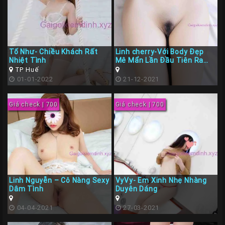
Tố Như- Chiều Khách Rất
Linh cherry-Với Body Đẹp
Nhiệt Tình
Mê Mẩn Lần Đầu Tiên Ra
Mắt Phục Vụ Ae
TP Huế
01-01-2022
21-12-2021
Giá check | 700
Giá check | 700
Linh Nguyễn – Cô Nàng Sexy
VyVy- Em Xinh Nhẹ Nhàng
Dâm Tình
Duyên Dáng
04-04-2021
27-03-2021