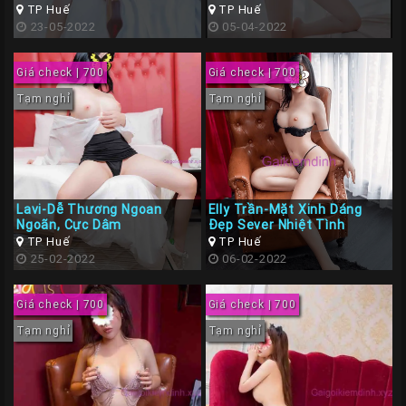
lòng
TP Huế
TP Huế
23-05-2022
05-04-2022
Giá check | 700
Giá check | 700
Tạm nghỉ
Tạm nghỉ
Lavi-Dễ Thương Ngoan
Elly Trần-Mặt Xinh Dáng
Ngoãn, Cực Dâm
Đẹp Sever Nhiệt Tình
TP Huế
TP Huế
25-02-2022
06-02-2022
Giá check | 700
Giá check | 700
Tạm nghỉ
Tạm nghỉ